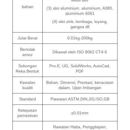
keluli aloi
bahan
(3) aloi aluminium, aluminium, A380,
aluminium 6061
(4) aloi zink, tembaga, loyang,
gangsa dll
Julat Berat
0.01kg-200kg
Bertolak
Dikawal oleh ISO 8062 CT4-6
ansur
Sokongan
Pro-E, UG, SolidWorks, AutoCad,
Reka Bentuk
PDF
Kawalan
Bahan, Dimensi, Prestasi, kecacatan
kualiti
dalam, Ujian Imbangan
Standard
Piawaian ASTM,DIN,JIS,ISO,GB
Ketepatan
±0.01mm
pemesinan
Rawatan Haba, Penggilapan,