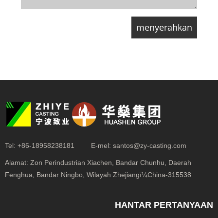
Tel:
+86-18958238181
E-mel:
santos@zy-casting.com
Alamat:
Zon Perindustrian Xiachen, Bandar Chunhu, Daerah
Fenghua, Bandar Ningbo, Wilayah Zhejiangï¼China-315538
HANTAR PERTANYAAN