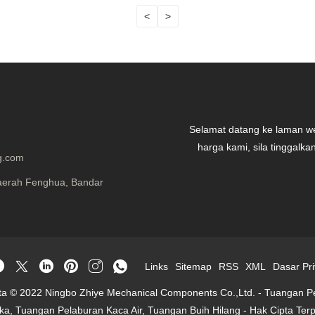
<
>
Selamat datang ke laman we
harga kami, sila tinggal
g.com
Daerah Fenghua, Bandar
Links
Sitemap
RSS
XML
Dasar Pri
ta © 2022 Ningbo Zhiye Mechanical Components Co.,Ltd. - Tuangan P
lika, Tuangan Pelaburan Kaca Air, Tuangan Buih Hilang - Hak Cipta Terp