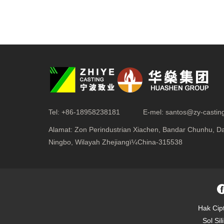
Tel:
+86-18958238181
E-mel:
santos@zy-castin
Alamat:
Zon Perindustrian Xiachen, Bandar Chunhu, 
Ningbo, Wilayah Zhejiangï¼China-315538
Hak Cip
Sol Si